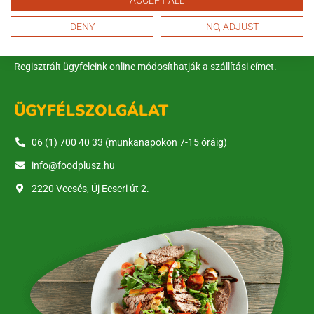
kérdése van szolgáltatásunkkal kapcsolatban, illetve
DENY
NO, ADJUST
ebédrendelést szeretne leadni. FoodPlusz ebéd rendelésre és
lemondásra online weboldalunkon keresztül van lehetőség.
Regisztrált ügyfeleink online módosíthatják a szállítási címet.
ÜGYFÉLSZOLGÁLAT
06 (1) 700 40 33 (munkanapokon 7-15 óráig)
info@foodplusz.hu
2220 Vecsés, Új Ecseri út 2.